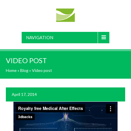
NAVIGATION
VIDEO POST
Home
»
Blog
»
Video post
April 17, 2014