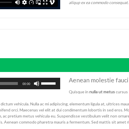
aliqup ex ea commodo consequat. 
Aenean molestie faucib
Use
00:00
Up/Down
Quisque in
nulla ut metus
cursus 
Arrow
keys
 dictum vehicula. Nulla ac mi adipiscing, elementum ligula at, ultrices mau
to
ifend orci. Maecenas vel elit at dui condimentum lobortis in sed eros. Morb
increase
 ac pretium metus vehicula eu. Suspendisse vestibulum velit non ornar
or
is. Aenean commodo pharetra mauris a fermentum. Sed mattis sit amet ri
decrease
volume.