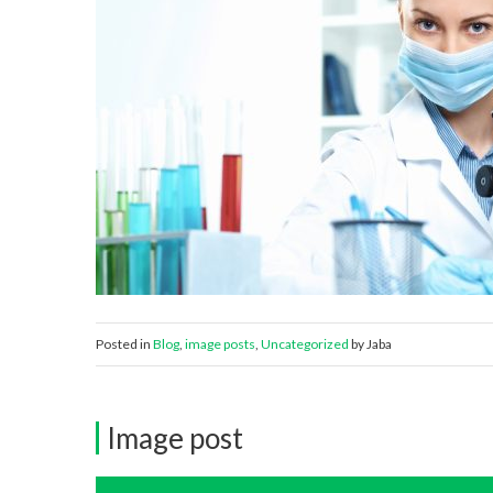
Posted in
Blog
,
image posts
,
Uncategorized
by Jaba
Image post