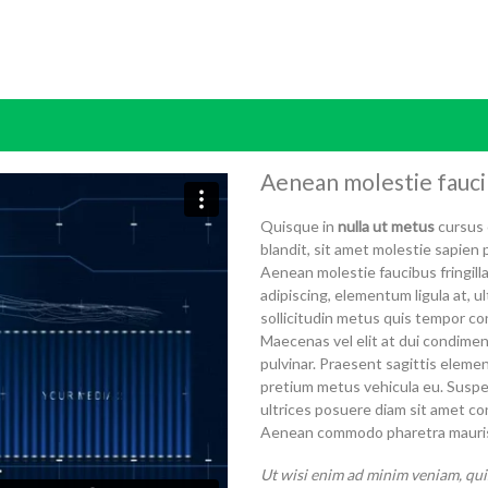
Aenean molestie faucib
Quisque in
nulla ut metus
cursus 
blandit, sit amet molestie sapien p
Aenean molestie faucibus fringilla
adipiscing, elementum ligula at, u
sollicitudin metus quis tempor con
Maecenas vel elit at dui condiment
pulvinar. Praesent sagittis eleme
pretium metus vehicula eu. Suspe
ultrices posuere diam sit amet co
Aenean commodo pharetra mauris a
Ut wisi enim ad minim veniam, quis