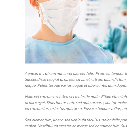
Aenean in rutrum nunc, vel laoreet felis. Proin eu tempor l
Suspendisse feugiat urna leo, sit amet rutrum diam dictum ti
neque. Pellentesque varius augue et libero interdum dapib
Nam vel rutrum orci. Sed vel molestie nulla. Etiam vitae lo
ornare eget. Duis luctus ante sed odio ornare, auctor malesu
eu rutrum lorem lectus quis arcu. Fusce a tempor tellus, n
Sed elementum, libero sed vehicula facilisis, dolor felis p
sapien. Vestibulum egestas ac metus sed condimentum. Sus