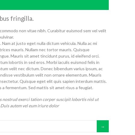
us fringilla.
commodo non vitae nibh. Curabitur euismod sem vel velit
ulvinar.
. Nam at justo eget nulla dictum vehicula. Nulla ac mi
ltrices mauris. Nullam nec tortor mauris. Quisque
gue. Mauris sit amet tincidunt purus, id eleifend orci.
um lobortis in sed eros. Morbi iaculis euismod felis in
ntum velit nec dictum. Donec bibendum varius ipsum, ac
ndisse vestibulum velit non ornare elementum. Mauris
nsectetur. Quisque eget elit quis sapien interdum mattis.
 fermentum. Sed mattis sit amet risus a feugiat.
 nostrud exerci tation corper suscipit lobortis nisl ut
Duis autem vel eum iriure dolor