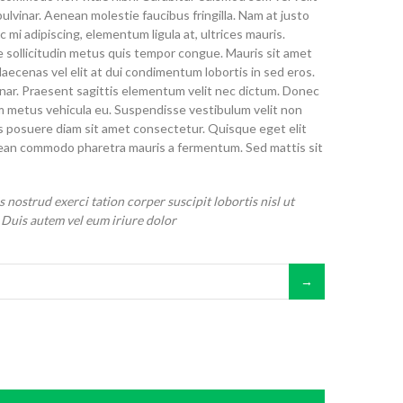
pulvinar. Aenean molestie faucibus fringilla. Nam at justo
c mi adipiscing, elementum ligula at, ultrices mauris.
 sollicitudin metus quis tempor congue. Mauris sit amet
 Maecenas vel elit at dui condimentum lobortis in sed eros.
vinar. Praesent sagittis elementum velit nec dictum. Donec
m metus vehicula eu. Suspendisse vestibulum velit non
s posuere diam sit amet consectetur. Quisque eget elit
ean commodo pharetra mauris a fermentum. Sed mattis sit
 nostrud exerci tation corper suscipit lobortis nisl ut
Duis autem vel eum iriure dolor