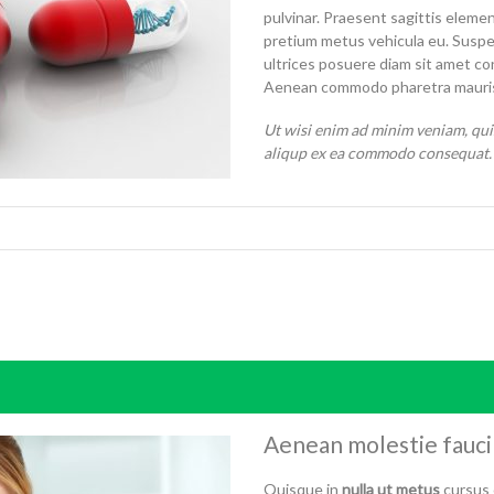
pulvinar. Praesent sagittis eleme
pretium metus vehicula eu. Suspe
ultrices posuere diam sit amet co
Aenean commodo pharetra mauris a
Ut wisi enim ad minim veniam, quis
aliqup ex ea commodo consequat. 
Aenean molestie faucib
Quisque in
nulla ut metus
cursus 