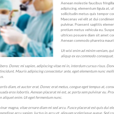
Aenean molestie faucibus fringilla
adipiscing, elementum ligula at, u
sollicitudin metus quis tempor con
Maecenas vel elit at dui condiment
pulvinar. Praesent sagittis eleme
pretium metus vehicula eu. Suspe
ultrices posuere diam sit amet co
Aenean commodo pharetra mauris a
Ut wisi enim ad minim veniam, quis
aliqup ex ea commodo consequat. 
ibero. Donec mi sapien, adipiscing vitae mi in, interdum cursus risus. Do
ncidunt. Mauris adipiscing consectetur ante, eget elementum nunc mollis ia
us.
bortis diam, et auctor erat. Donec erat metus, congue eget tempus at, cons
ada eros lobortis. Aenean placerat mi est, ac porta sem pulvinar eu. Proin 
on aliquet enim. Ut eget fermentum nunc.
ulvinar magna, vitae ornare diam mi sed arcu. Fusce placerat est quis dui 
pendisse arcu sapien, luctus in arcu et, aliquam scelerisque augue. Se