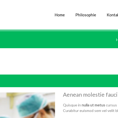
Home
Philosophie
Konta
Aenean molestie faucib
Quisque in
nulla ut metus
cursus 
Curabitur euismod sem vel velit bl