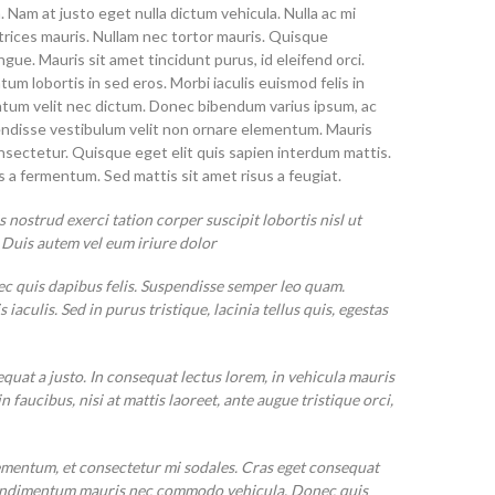
. Nam at justo eget nulla dictum vehicula. Nulla ac mi
ltrices mauris. Nullam nec tortor mauris. Quisque
gue. Mauris sit amet tincidunt purus, id eleifend orci.
um lobortis in sed eros. Morbi iaculis euismod felis in
ntum velit nec dictum. Donec bibendum varius ipsum, ac
ndisse vestibulum velit non ornare elementum. Mauris
nsectetur. Quisque eget elit quis sapien interdum mattis.
 fermentum. Sed mattis sit amet risus a feugiat.
 nostrud exerci tation corper suscipit lobortis nisl ut
Duis autem vel eum iriure dolor
nec quis dapibus felis. Suspendisse semper leo quam.
culis. Sed in purus tristique, lacinia tellus quis, egestas
equat a justo. In consequat lectus lorem, in vehicula mauris
faucibus, nisi at mattis laoreet, ante augue tristique orci,
elementum, et consectetur mi sodales. Cras eget consequat
d condimentum mauris nec commodo vehicula. Donec quis