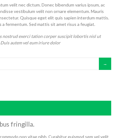
ntum velit nec dictum. Donec bibendum varius ipsum, ac
ndisse vestibulum velit non ornare elementum. Mauris
nsectetur. Quisque eget elit quis sapien interdum mattis.
 fermentum. Sed mattis sit amet risus a feugiat.
 nostrud exerci tation corper suscipit lobortis nisl ut
Duis autem vel eum iriure dolor
us fringilla.
commodo non vitae nibh. Curabitur euismod sem vel velit