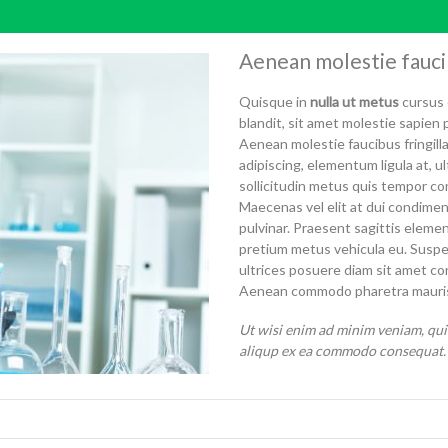
Aenean molestie faucib
Quisque in
nulla ut metus
cursus 
blandit, sit amet molestie sapien p
Aenean molestie faucibus fringilla
adipiscing, elementum ligula at, u
sollicitudin metus quis tempor con
Maecenas vel elit at dui condiment
pulvinar. Praesent sagittis eleme
pretium metus vehicula eu. Suspe
ultrices posuere diam sit amet co
Aenean commodo pharetra mauris a
Ut wisi enim ad minim veniam, quis
aliqup ex ea commodo consequat. 