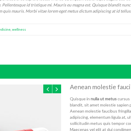
ellentesque id tristique mi. Mauris eu magna est. Quisque blandit nunc met
m quis mauris. Morbi vitae lorem eget metus dictum adipiscing at id tellus
dicine
,
wellness
Aenean molestie faucib
Quisque in
nulla ut metus
cursus 
blandit, sit amet molestie sapien p
Aenean molestie faucibus fringilla
adipiscing, elementum ligula at, u
sollicitudin metus quis tempor con
Maecenas vel elit at dui condiment