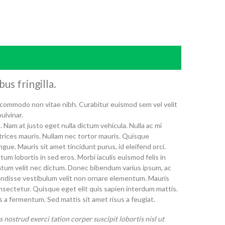
us fringilla.
commodo non vitae nibh. Curabitur euismod sem vel velit
ulvinar.
. Nam at justo eget nulla dictum vehicula. Nulla ac mi
ltrices mauris. Nullam nec tortor mauris. Quisque
gue. Mauris sit amet tincidunt purus, id eleifend orci.
um lobortis in sed eros. Morbi iaculis euismod felis in
ntum velit nec dictum. Donec bibendum varius ipsum, ac
ndisse vestibulum velit non ornare elementum. Mauris
nsectetur. Quisque eget elit quis sapien interdum mattis.
 fermentum. Sed mattis sit amet risus a feugiat.
 nostrud exerci tation corper suscipit lobortis nisl ut