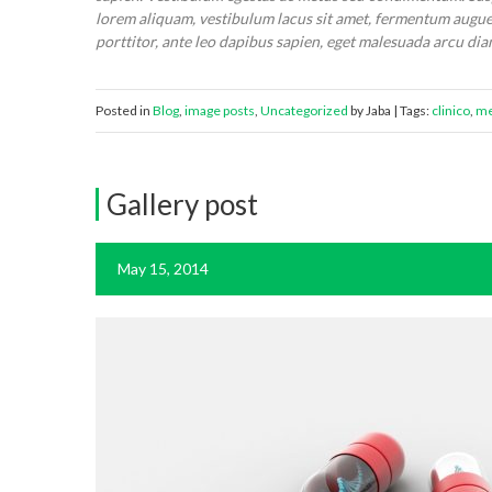
lorem aliquam, vestibulum lacus sit amet, fermentum augue. P
porttitor, ante leo dapibus sapien, eget malesuada arcu dia
Posted in
Blog
,
image posts
,
Uncategorized
by Jaba | Tags:
clinico
,
me
Gallery post
May 15, 2014